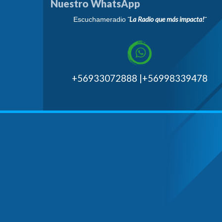
Nuestro WhatsApp
¨La Radio que más impacta!¨
Escuchameradio
+56933072888 |+56998339478