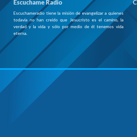
Escuchame Radio
C
Escuchameradio tiene la misión de evangelizar a quienes
todavía no han creído que Jesucristo es el camino, la
verdad y la vida y sólo por medio de él tenemos vida
eterna.