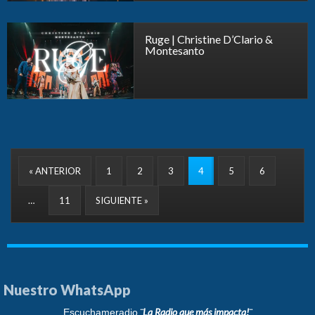
Ruge | Christine D’Clario &
Montesanto
« ANTERIOR
1
2
3
4
5
6
…
11
SIGUIENTE »
Nuestro WhatsApp
¨La Radio que más impacta!¨
Escuchameradio