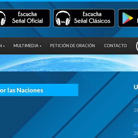
N
MULTIMEDIA
PETICIÓN DE ORACIÓN
CONTACTO
U
r las Naciones
Cr
28
C
28