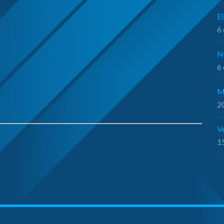
El
6 
N
6 
M
20
V
15