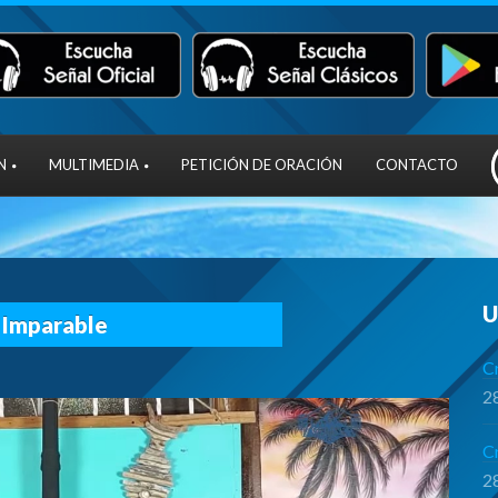
N
MULTIMEDIA
PETICIÓN DE ORACIÓN
CONTACTO
U
 Imparable
Cr
28
C
28