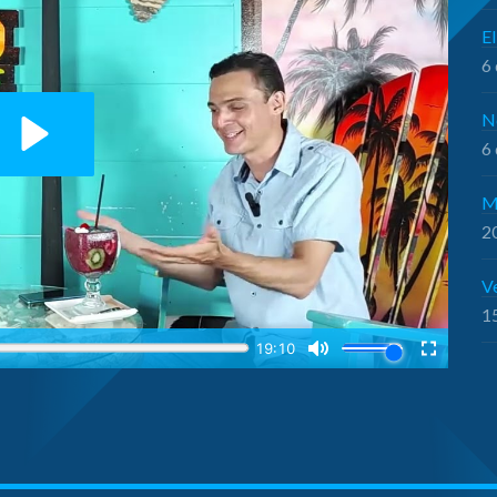
El
6 
N
6 
M
20
V
15