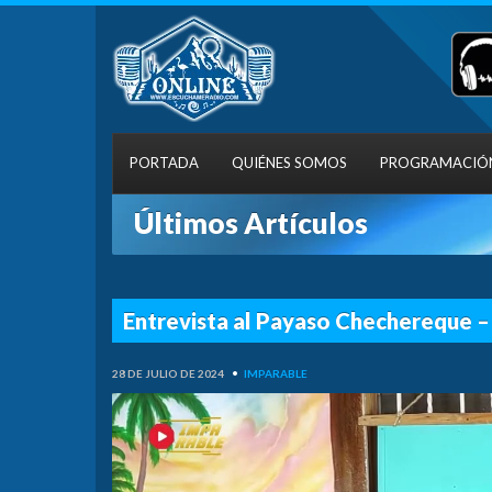
PORTADA
QUIÉNES SOMOS
PROGRAMACIÓ
Últimos Artículos
Entrevista al Payaso Chechereque –
28 DE JULIO DE 2024
•
IMPARABLE