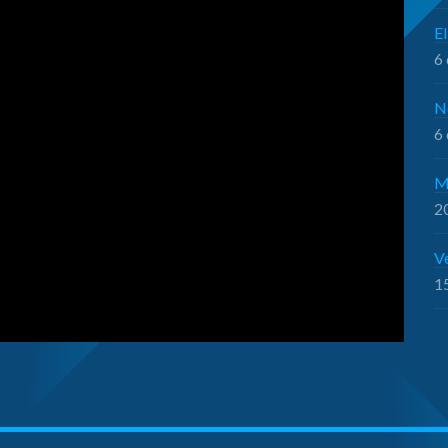
El
6 
N
6 
M
20
V
15