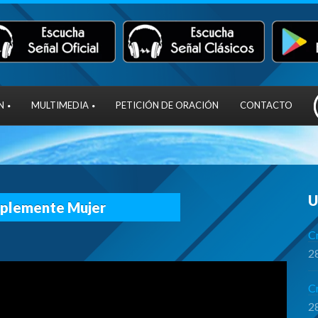
N
MULTIMEDIA
PETICIÓN DE ORACIÓN
CONTACTO
U
implemente Mujer
Cr
28
C
28