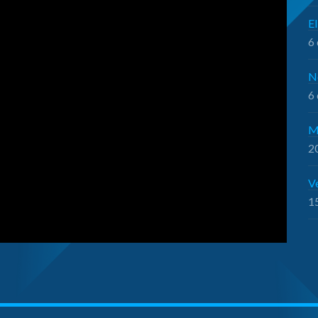
El
6 
N
6 
M
20
V
15