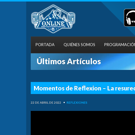
PORTADA
QUIÉNES SOMOS
PROGRAMACIÓ
Últimos Artículos
Momentos de Reflexion – La resure
22 DE ABRIL DE 2022
•
REFLEXIONES