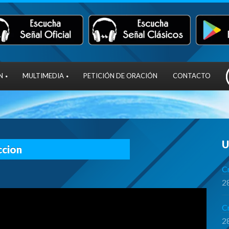
N
MULTIMEDIA
PETICIÓN DE ORACIÓN
CONTACTO
U
ccion
Cr
28
C
28