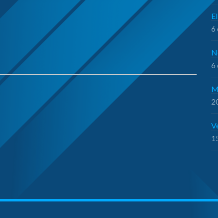
El
6 
N
6 
M
20
V
15