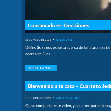
Consumado es- Decisiones
16 DE MAYO DE 2021
•
REFLEXIONES
Delino Soza nos exhorta acerca de la naturaleza d
acerca de Dios…
SEGUIR LEYENDO »
Bienvenido a tu casa – Cuarteto Jed
18 DE JUNIO DE 2020
•
VIDEOS MUSICALES
Quise compartir este video, ya que, me pareció mu