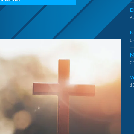
El
6 
N
6 
M
20
V
15