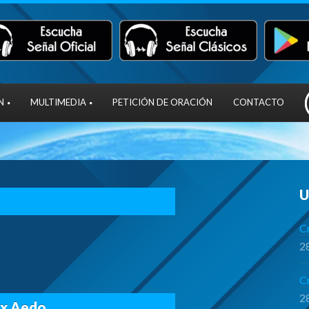
N
MULTIMEDIA
PETICIÓN DE ORACIÓN
CONTACTO
U
Cr
28
C
28
ex Aedo