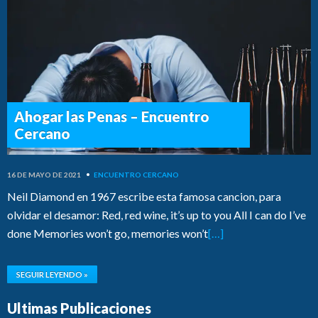
Ahogar las Penas – Encuentro
Cercano
16 DE MAYO DE 2021
•
ENCUENTRO CERCANO
Neil Diamond en 1967 escribe esta famosa cancion, para
olvidar el desamor: Red, red wine, it’s up to you All I can do I’ve
done Memories won’t go, memories won’t
[…]
SEGUIR LEYENDO »
Ultimas Publicaciones