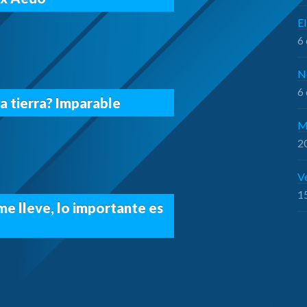
El
6 
N
6 
a tierra? Imparable
M
20
V
15
me lleve, lo importante es