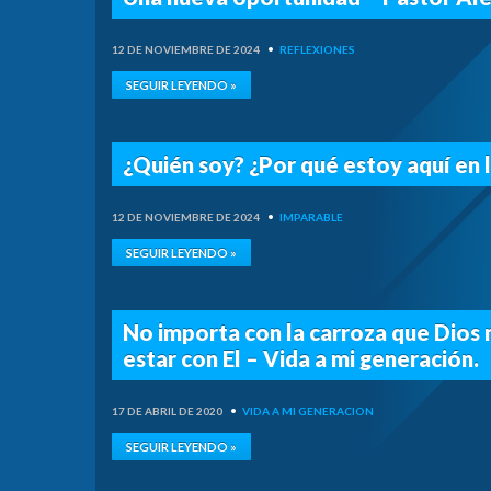
12 DE NOVIEMBRE DE 2024
•
REFLEXIONES
SEGUIR LEYENDO »
¿Quién soy? ¿Por qué estoy aquí en l
12 DE NOVIEMBRE DE 2024
•
IMPARABLE
SEGUIR LEYENDO »
No importa con la carroza que Dios 
estar con El – Vida a mi generación.
17 DE ABRIL DE 2020
•
VIDA A MI GENERACION
SEGUIR LEYENDO »