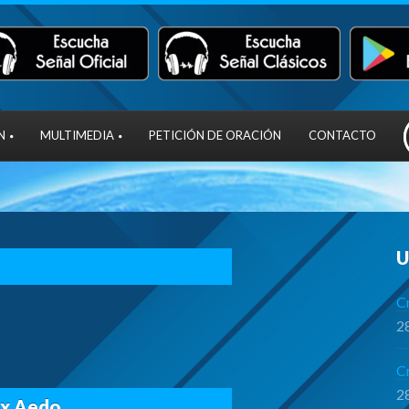
N
MULTIMEDIA
PETICIÓN DE ORACIÓN
CONTACTO
U
Cr
28
C
28
ex Aedo