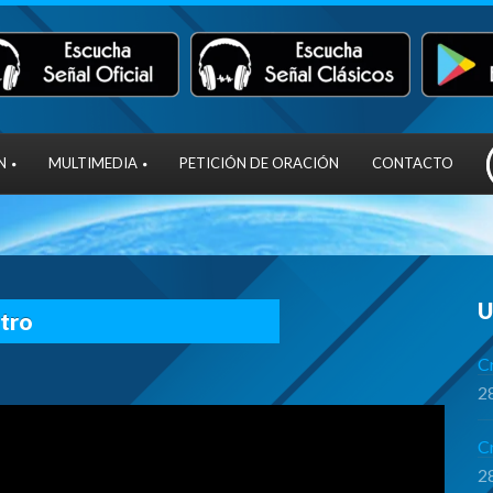
N
MULTIMEDIA
PETICIÓN DE ORACIÓN
CONTACTO
U
ntro
Cr
28
C
28