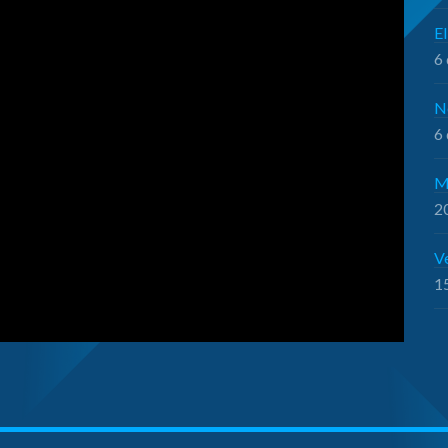
El
6 
N
6 
M
20
V
15