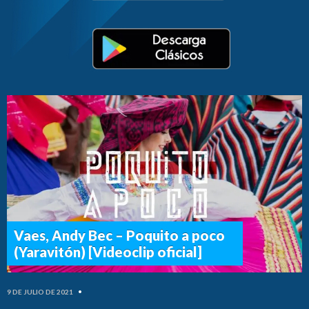
Vaes, Andy Bec – Poquito a poco
(Yaravitón) [Videoclip oficial]
9 DE JULIO DE 2021
•